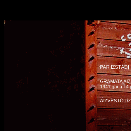
PAR IZSTĀDI
GRĀMATA AIZ
1941.gada 14.j
AIZVESTO DZ