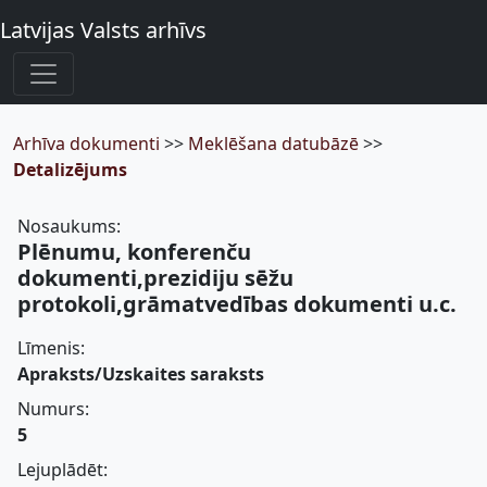
Latvijas Valsts arhīvs
Arhīva dokumenti
>>
Meklēšana datubāzē
>>
Detalizējums
Nosaukums:
Plēnumu, konferenču
dokumenti,prezidiju sēžu
protokoli,grāmatvedības dokumenti u.c.
Līmenis:
Apraksts/Uzskaites saraksts
Numurs:
5
Lejuplādēt: