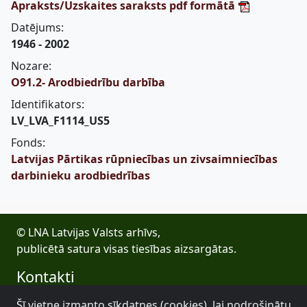
Apraksts/Uzskaites saraksts pdf formātā
Datējums:
1946 - 2002
Nozare:
O91.2- Arodbiedrību darbība
Identifikators:
LV_LVA_F1114_US5
Fonds:
Latvijas Pārtikas rūpniecības un zivsaimniecības
darbinieku arodbiedrības
© LNA Latvijas Valsts arhīvs,
publicētā satura visas tiesības aizsargātas.
Kontakti
E-pasts: lva@arhivi.gov.lv
Šī vietne izmanto sīkdatnes (cookies), lai nodrošinātu