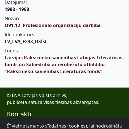
Datējums:
1988 - 1998
Nozare:
O91.12- Profesionālo organizāciju darbība
Identifikators:
LV_LVA_F233_USĪsl.
Fonds:
Latvijas Rakstnieku savienības Latvijas Literatūras
fonds un Sabiedrība ar ierobežotu atbildību
"Rakstnieku savienības Literatūras fonds"
© LNA Latvijas Valsts arhīvs,
publicētā satura visas tiesības aizsargātas.
Kontakti
E-pasts: lva@arhivi.gov.lv
Šī vietne izmanto sīkdatnes (cookies), lai nodrošinātu