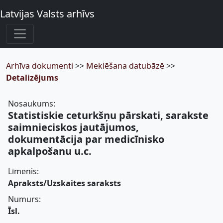
Latvijas Valsts arhīvs
Arhīva dokumenti
>>
Meklēšana datubāzē
>>
Detalizējums
Nosaukums:
Statistiskie ceturkšņu pārskati, sarakste
saimnieciskos jautājumos,
dokumentācija par medicīnisko
apkalpošanu u.c.
Līmenis:
Apraksts/Uzskaites saraksts
Numurs:
Īsl.