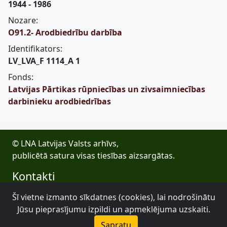
1944 - 1986
Nozare:
O91.2- Arodbiedrību darbība
Identifikators:
LV_LVA_F 1114_A 1
Fonds:
Latvijas Pārtikas rūpniecības un zivsaimniecības
darbinieku arodbiedrības
© LNA Latvijas Valsts arhīvs,
publicētā satura visas tiesības aizsargātas.
Kontakti
E-pasts: lva@arhivi.gov.lv
Šī vietne izmanto sīkdatnes (cookies), lai nodrošinātu
Tālrunis: +371 20027447
Jūsu pieprasījumu izpildi un apmeklējuma uzskaiti.
Bezdelīgu 1A, Rīga
Sapratu