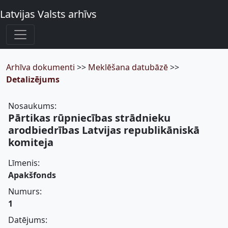
Latvijas Valsts arhīvs
Arhīva dokumenti
>>
Meklēšana datubāzē
>>
Detalizējums
Nosaukums:
Pārtikas rūpniecības strādnieku
arodbiedrības Latvijas republikāniskā
komiteja
Līmenis:
Apakšfonds
Numurs:
1
Datējums: