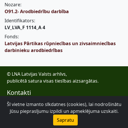
Nozare:
O91.2- Arodbiedrību darbība
Identifikators:
LV_LVA_F 1114_A 4
Fonds:
Latvijas Pārtikas rūpniecības un zivsaimniecības
darbinieku arodbiedrības
© LNA Latvijas Valsts arhīvs,
publicētā satura visas tiesības aizsargātas.
Kontakti
E-pasts: lva@arhivi.gov.lv
Šī vietne izmanto sīkdatnes (cookies), lai nodrošinātu
Tālrunis: +371 20027447
Jūsu pieprasījumu izpildi un apmeklējuma uzskaiti.
Bezdelīgu 1A, Rīga
Sapratu
Latvijas Valsts arhīvs