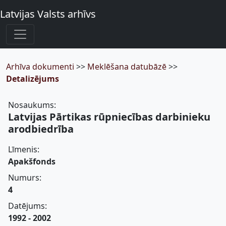
Latvijas Valsts arhīvs
Arhīva dokumenti
>>
Meklēšana datubāzē
>>
Detalizējums
Nosaukums:
Latvijas Pārtikas rūpniecības darbinieku
arodbiedrība
Līmenis:
Apakšfonds
Numurs:
4
Datējums:
1992 - 2002