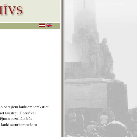
no pārējiem laukiem ierakstiet
t taustiņu 'Enter' vai
lējumu rezultāts būs
 lauki satur ierobežotu