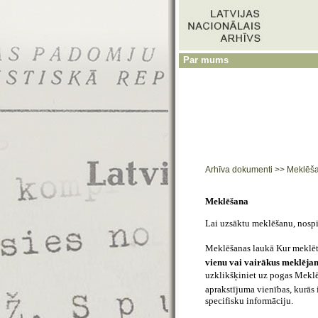
Par mums
Arhīva dokumenti
>>
Meklēš
Meklēšana
Lai uzsāktu meklēšanu, nospie
Meklēšanas laukā Kur meklēt
vienu vai vairākus meklēj
uzklikšķiniet uz pogas Meklēt
aprakstījuma vienības, kurās 
specifisku informāciju.