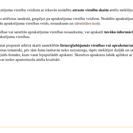
stījuma vienību veidiem ar iekavās norādītu
atrasto vienību skaitu
attēlo meklēju
s attēlotas sarakstā, grupējot pa aprakstījuma vienību veidiem. Norādīts aprakstīj
tītās aprakstījuma vienības veids, nosaukums un
identitātes kods
.
nības vai saistītās aprakstījuma vienības nosaukumu, var apskatīt
tuvāku informāci
rakstījuma vienības.
arat pieprasīt arhīvā skatīt sameklētās
lietas/glabājamās vienības vai aprakstus/uz
rtotas tematiski, pēc tām Jums lasītavās neko neizsniegs, tāpēc meklējiet dziļāk un tad
itāls formāts, kuru varat lejupielādēt apskatei. Skenētos aprakstus labāk aplūkot ar
var nedot apmierinošu attēla kvalitāti.