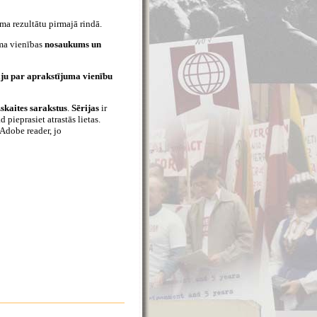
ma rezultātu pirmajā rindā.
uma vienības
nosaukums un
ju par aprakstījuma vienību
skaites sarakstus
.
Sērijas
ir
 pieprasiet atrastās lietas.
 Adobe reader, jo