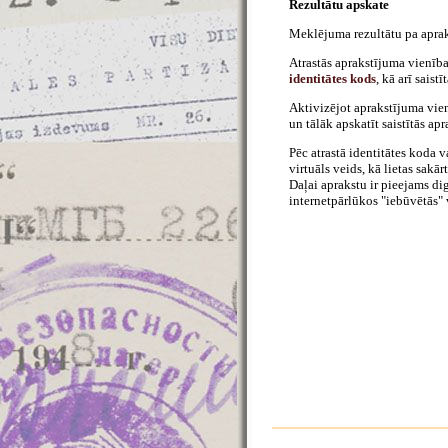
Rezultātu apskate
Meklējuma rezultātu pa aprak
Atrastās aprakstījuma vienība
identitātes kods
, kā arī sais
Aktivizējot aprakstījuma vie
un tālāk apskatīt saistītās ap
Pēc atrastā identitātes koda v
virtuāls veids, kā lietas sakā
Daļai aprakstu ir pieejams dig
internetpārlūkos "iebūvētās" 