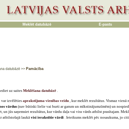
Meklēt datubāzē
E-pasts
Pamācība
ana datubāzē
>>
diet uz saites 
Meklēšana datubāzē
.
 var izvēlēties
aprakstījuma vienības veidu
, kur meklēt rezultātus. Vismaz vienā 
amos vārdus
(nav būtiski lielie vai burti ar garum un mīkstinājumzīmēm) un nospiedie
, un jūs saņemsiet rezultātus, kur vārdu daļa vai viss vārds atbilst prasītajam. Mek
ir atbilstošajā laukā
visi ierakstītie vārdi
. Ieteikums meklēt pēc nosaukuma, jo citi