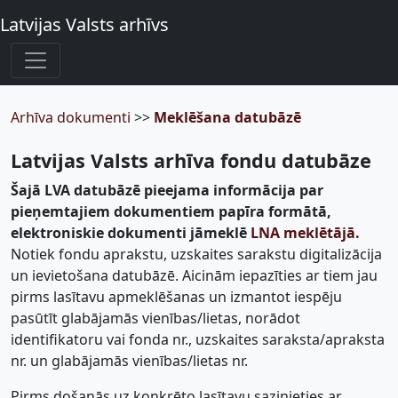
Latvijas Valsts arhīvs
Arhīva dokumenti
>>
Meklēšana datubāzē
Latvijas Valsts arhīva fondu datubāze
Šajā LVA datubāzē pieejama informācija par
pieņemtajiem dokumentiem papīra formātā,
elektroniskie dokumenti jāmeklē
LNA meklētājā.
Notiek fondu aprakstu, uzskaites sarakstu digitalizācija
un ievietošana datubāzē. Aicinām iepazīties ar tiem jau
pirms lasītavu apmeklēšanas un izmantot iespēju
pasūtīt glabājamās vienības/lietas, norādot
identifikatoru vai fonda nr., uzskaites saraksta/apraksta
nr. un glabājamās vienības/lietas nr.
Pirms došanās uz konkrēto lasītavu sazinieties ar