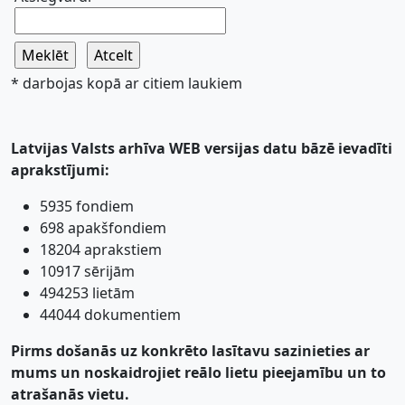
* darbojas kopā ar citiem laukiem
Latvijas Valsts arhīva WEB versijas datu bāzē ievadīti
aprakstījumi:
5935 fondiem
698 apakšfondiem
18204 aprakstiem
10917 sērijām
494253 lietām
44044 dokumentiem
Pirms došanās uz konkrēto lasītavu sazinieties ar
mums un noskaidrojiet reālo lietu pieejamību un to
atrašanās vietu.