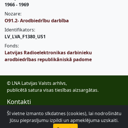
1966 - 1969
Nozare:
O91.2- Arodbiedrību darbība
Identifikators:
LV_LVA_F1380_US1
Fonds:
Latvijas Radioelektronikas darbinieku
arodbiedrības republikāniskā padome
© LNA Latvijas Valsts arhīvs,
publicētā satura visas tiesības aizsargātas.
Kontakti
E-pasts: lva@arhivi.gov.lv
Šī vietne izmanto sīkdatnes (cookies), lai nodrošinātu
Tālrunis: +371 20027447
Jūsu pieprasījumu izpildi un apmeklējuma uzskaiti.
Bezdelīgu 1A, Rīga