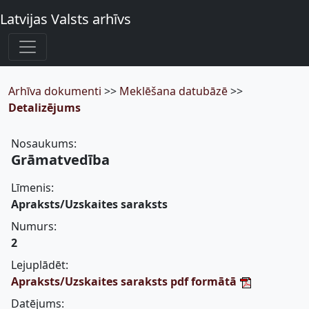
Latvijas Valsts arhīvs
Arhīva dokumenti
>>
Meklēšana datubāzē
>>
Detalizējums
Nosaukums:
Grāmatvedība
Līmenis:
Apraksts/Uzskaites saraksts
Numurs:
2
Lejuplādēt:
Apraksts/Uzskaites saraksts pdf formātā
Datējums: