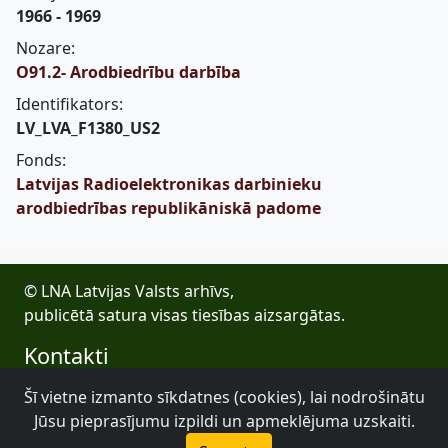
1966 - 1969
Nozare:
O91.2- Arodbiedrību darbība
Identifikators:
LV_LVA_F1380_US2
Fonds:
Latvijas Radioelektronikas darbinieku
arodbiedrības republikāniskā padome
© LNA Latvijas Valsts arhīvs,
publicētā satura visas tiesības aizsargātas.
Kontakti
E-pasts: lva@arhivi.gov.lv
Šī vietne izmanto sīkdatnes (cookies), lai nodrošinātu
Tālrunis: +371 20027447
Jūsu pieprasījumu izpildi un apmeklējuma uzskaiti.
Bezdelīgu 1A, Rīga