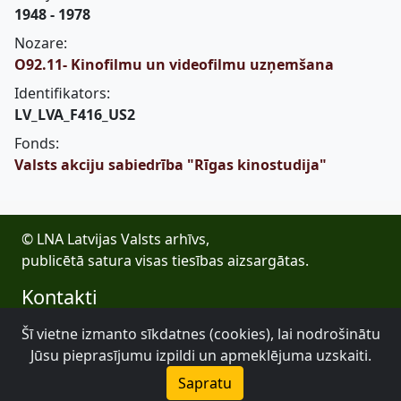
1948 - 1978
Nozare:
O92.11- Kinofilmu un videofilmu uzņemšana
Identifikators:
LV_LVA_F416_US2
Fonds:
Valsts akciju sabiedrība "Rīgas kinostudija"
© LNA Latvijas Valsts arhīvs,
publicētā satura visas tiesības aizsargātas.
Kontakti
E-pasts: lva@arhivi.gov.lv
Šī vietne izmanto sīkdatnes (cookies), lai nodrošinātu
Tālrunis: +371 20027447
Jūsu pieprasījumu izpildi un apmeklējuma uzskaiti.
Bezdelīgu 1A, Rīga
Sapratu
Latvijas Valsts arhīvs