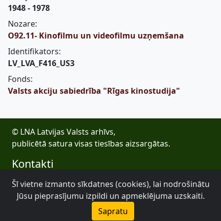
1948 - 1978
Nozare:
O92.11- Kinofilmu un videofilmu uzņemšana
Identifikators:
LV_LVA_F416_US3
Fonds:
Valsts akciju sabiedrība "Rīgas kinostudija"
© LNA Latvijas Valsts arhīvs,
publicētā satura visas tiesības aizsargātas.
Kontakti
E-pasts: lva@arhivi.gov.lv
Šī vietne izmanto sīkdatnes (cookies), lai nodrošinātu
Tālrunis: +371 20027447
Jūsu pieprasījumu izpildi un apmeklējuma uzskaiti.
Bezdelīgu 1A, Rīga
Sapratu
Latvijas Valsts arhīvs