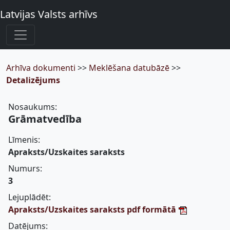
Latvijas Valsts arhīvs
Arhīva dokumenti
>>
Meklēšana datubāzē
>>
Detalizējums
Nosaukums:
Grāmatvedība
Līmenis:
Apraksts/Uzskaites saraksts
Numurs:
3
Lejuplādēt:
Apraksts/Uzskaites saraksts pdf formātā
Datējums: