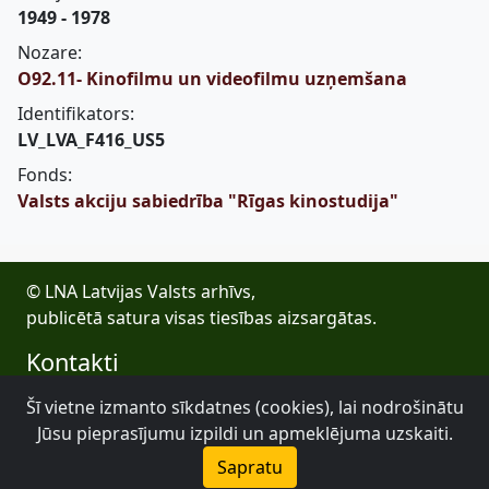
1949 - 1978
Nozare:
O92.11- Kinofilmu un videofilmu uzņemšana
Identifikators:
LV_LVA_F416_US5
Fonds:
Valsts akciju sabiedrība "Rīgas kinostudija"
© LNA Latvijas Valsts arhīvs,
publicētā satura visas tiesības aizsargātas.
Kontakti
E-pasts: lva@arhivi.gov.lv
Šī vietne izmanto sīkdatnes (cookies), lai nodrošinātu
Tālrunis: +371 20027447
Jūsu pieprasījumu izpildi un apmeklējuma uzskaiti.
Bezdelīgu 1A, Rīga
Sapratu
Latvijas Valsts arhīvs