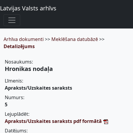
Latvijas Valsts arhīvs
Arhīva dokumenti
>>
Meklēšana datubāzē
>>
Detalizējums
Nosaukums:
Hronikas nodaļa
Līmenis:
Apraksts/Uzskaites saraksts
Numurs:
5
Lejuplādēt:
Apraksts/Uzskaites saraksts pdf formātā
Datējums: