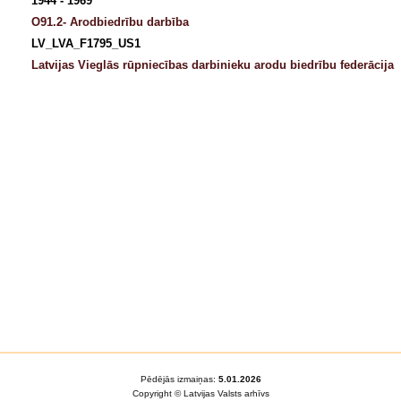
1944 - 1969
O91.2- Arodbiedrību darbība
LV_LVA_F1795_US1
Latvijas Vieglās rūpniecības darbinieku arodu biedrību federācija
Pēdējās izmaiņas:
5.01.2026
Copyright © Latvijas Valsts arhīvs