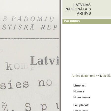
Par mums
Arhīva dokumenti
>>
Meklēš
Līmenis:
Numurs:
Nosaukums:
Lejuplādēt: