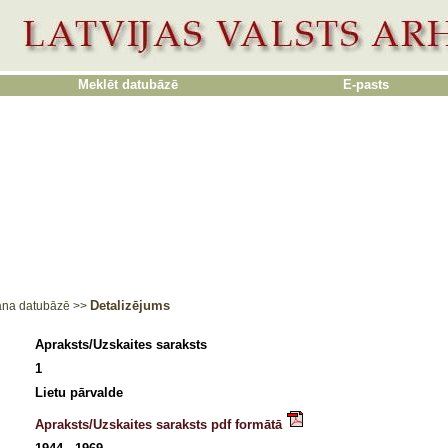
Meklēt datubāzē
E-pasts
Detalizējums
ana datubāzē
>>
Apraksts/Uzskaites saraksts
1
Lietu pārvalde
Apraksts/Uzskaites saraksts pdf formātā