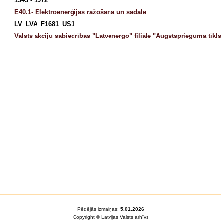
1945 - 1972
E40.1- Elektroenerģijas ražošana un sadale
LV_LVA_F1681_US1
Valsts akciju sabiedrības "Latvenergo" filiāle "Augstsprieguma tīkls
Pēdējās izmaiņas:
5.01.2026
Copyright © Latvijas Valsts arhīvs