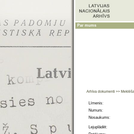
Par mums
Arhīva dokumenti
>>
Meklēš
Līmenis:
Numurs:
Nosaukums:
Lejuplādēt: