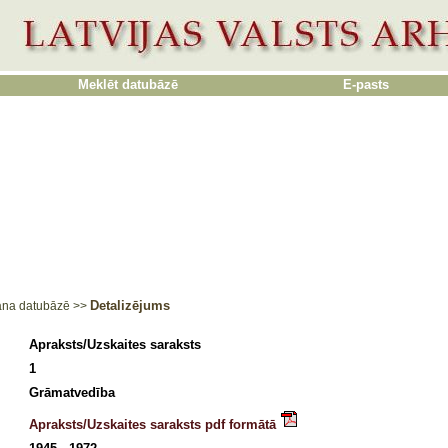
Meklēt datubāzē
E-pasts
Detalizējums
ana datubāzē
>>
Apraksts/Uzskaites saraksts
1
Grāmatvedība
Apraksts/Uzskaites saraksts pdf formātā