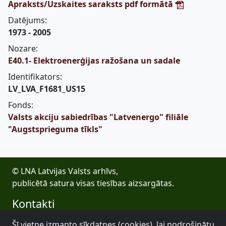
Apraksts/Uzskaites saraksts pdf formātā
Datējums:
1973 - 2005
Nozare:
E40.1- Elektroenerģijas ražošana un sadale
Identifikators:
LV_LVA_F1681_US15
Fonds:
Valsts akciju sabiedrības "Latvenergo" filiāle
"Augstsprieguma tīkls"
© LNA Latvijas Valsts arhīvs,
publicētā satura visas tiesības aizsargātas.
Kontakti
E-pasts: lva@arhivi.gov.lv
Šī vietne izmanto sīkdatnes (cookies), lai nodrošinātu