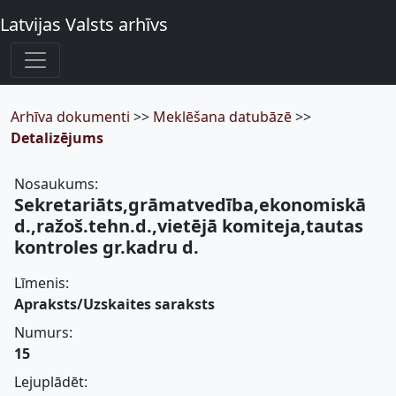
Latvijas Valsts arhīvs
Arhīva dokumenti
>>
Meklēšana datubāzē
>>
Detalizējums
Nosaukums:
Sekretariāts,grāmatvedība,ekonomiskā
d.,ražoš.tehn.d.,vietējā komiteja,tautas
kontroles gr.kadru d.
Līmenis:
Apraksts/Uzskaites saraksts
Numurs:
15
Lejuplādēt: