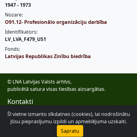
1947 - 1973
Nozare:
O91.12- Profesionālo organizāciju darbība
Identifikators:
LV_LVA_F479_US1
Fonds:
Latvijas Republikas Zinību biedrība
© LNA Latvijas Valsts arhīvs,
publicētā satura visas tiesības aizsargātas.
Kontakti
E-pasts: lva@arhivi.gov.lv
Šī vietne izmanto sīkdatnes (cookies), lai nodrošinātu
Tālrunis: +371 20027447
Jūsu pieprasījumu izpildi un apmeklējuma uzskaiti.
Bezdelīgu 1A, Rīga
Sapratu
Latvijas Valsts arhīvs