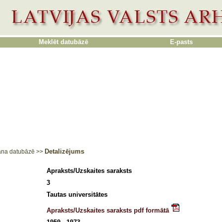
Meklēt datubāzē
E-pasts
Detalizējums
ana datubāzē
>>
Apraksts/Uzskaites saraksts
3
Tautas universitātes
Apraksts/Uzskaites saraksts pdf formātā