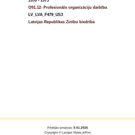
1959 - 1973
O91.12- Profesionālo organizāciju darbība
LV_LVA_F479_US3
Latvijas Republikas Zinību biedrība
Pēdējās izmaiņas:
5.01.2026
Copyright © Latvijas Valsts arhīvs