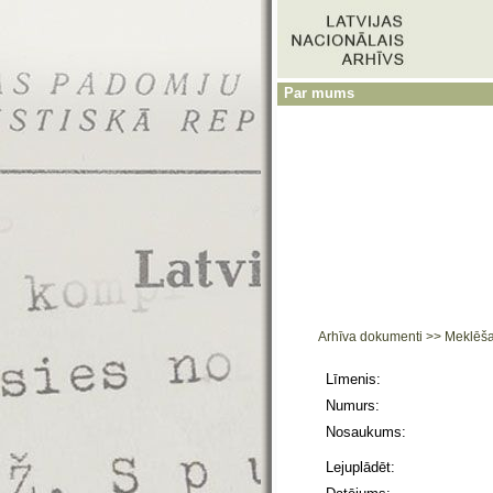
Par mums
Arhīva dokumenti
>>
Meklēš
Līmenis:
Numurs:
Nosaukums:
Lejuplādēt: