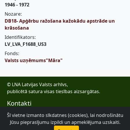
1946 - 1972
Nozare:
DB18- Apģērbu ražošana kažokādu apstrāde un
krāsošana
Identifikators:
LV_LVA_F1688_US3
Fonds:
Valsts uzņēmums"Māra"
© LNA Latvijas Valsts arhīvs,
publicētā satura visas tiesības aizsargātas.
Kontakti
E-pasts: lva@arhivi.gov.lv
Šī vietne izmanto sīkdatnes (cookies), lai nodrošinātu
Tālrunis: +371 20027447
Jūsu pieprasījumu izpildi un apmeklējuma uzskaiti.
Bezdelīgu 1A, Rīga