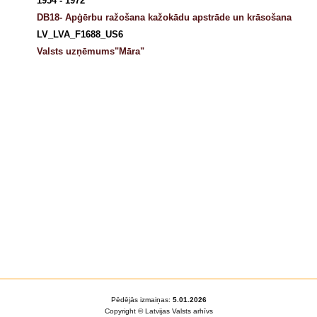
1954 - 1972
DB18- Apģērbu ražošana kažokādu apstrāde un krāsošana
LV_LVA_F1688_US6
Valsts uzņēmums"Māra"
Pēdējās izmaiņas:
5.01.2026
Copyright © Latvijas Valsts arhīvs