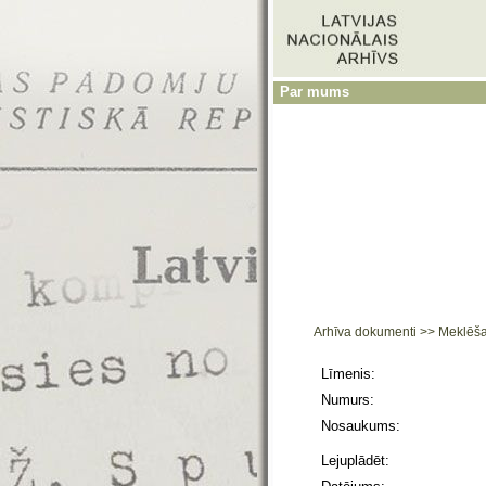
Par mums
Arhīva dokumenti
>>
Meklēš
Līmenis:
Numurs:
Nosaukums:
Lejuplādēt: