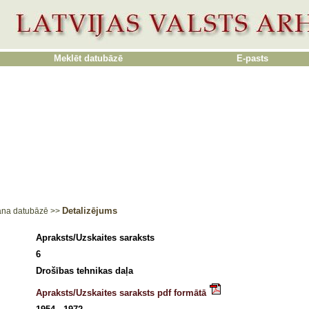
Meklēt datubāzē
E-pasts
Detalizējums
ana datubāzē
>>
Apraksts/Uzskaites saraksts
6
Drošības tehnikas daļa
Apraksts/Uzskaites saraksts pdf formātā