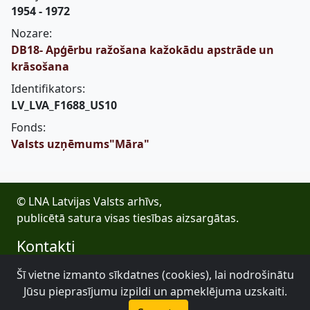
1954 - 1972
Nozare:
DB18- Apģērbu ražošana kažokādu apstrāde un
krāsošana
Identifikators:
LV_LVA_F1688_US10
Fonds:
Valsts uzņēmums"Māra"
© LNA Latvijas Valsts arhīvs,
publicētā satura visas tiesības aizsargātas.
Kontakti
E-pasts: lva@arhivi.gov.lv
Šī vietne izmanto sīkdatnes (cookies), lai nodrošinātu
Tālrunis: +371 20027447
Jūsu pieprasījumu izpildi un apmeklējuma uzskaiti.
Bezdelīgu 1A, Rīga