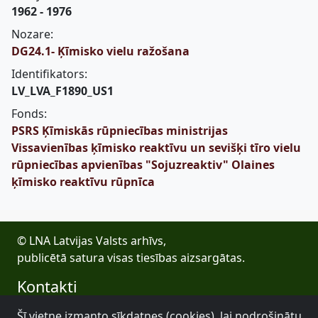
1962 - 1976
Nozare:
DG24.1- Ķīmisko vielu ražošana
Identifikators:
LV_LVA_F1890_US1
Fonds:
PSRS Ķīmiskās rūpniecības ministrijas
Vissavienības ķīmisko reaktīvu un sevišķi tīro vielu
rūpniecības apvienības "Sojuzreaktiv" Olaines
ķīmisko reaktīvu rūpnīca
© LNA Latvijas Valsts arhīvs,
publicētā satura visas tiesības aizsargātas.
Kontakti
E-pasts: lva@arhivi.gov.lv
Šī vietne izmanto sīkdatnes (cookies), lai nodrošinātu