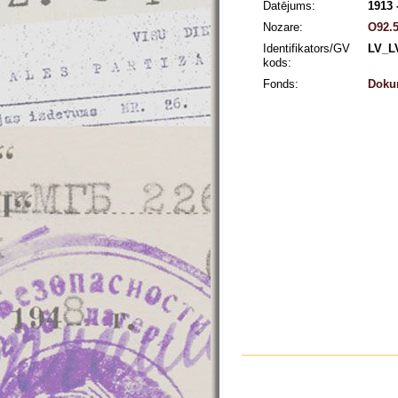
Datējums:
1913 
Nozare:
O92.5
Identifikators/GV
LV_L
kods:
Fonds:
Dokum