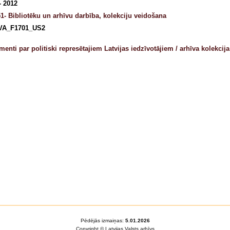
- 2012
1- Bibliotēku un arhīvu darbība, kolekciju veidošana
VA_F1701_US2
enti par politiski represētajiem Latvijas iedzīvotājiem / arhīva kolekcija
Pēdējās izmaiņas:
5.01.2026
Copyright © Latvijas Valsts arhīvs