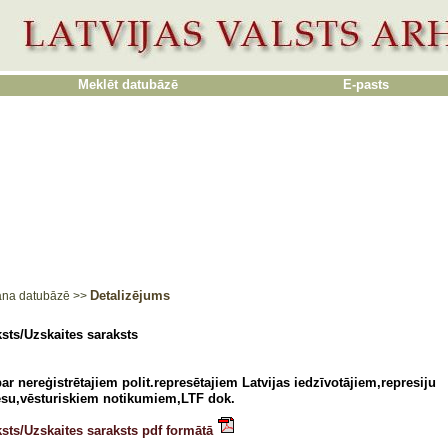
Meklēt datubāzē
E-pasts
Detalizējums
ana datubāzē
>>
sts/Uzskaites saraksts
ar nereģistrētajiem polit.represētajiem Latvijas iedzīvotājiem,represiju
su,vēsturiskiem notikumiem,LTF dok.
sts/Uzskaites saraksts pdf formātā