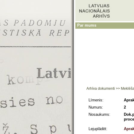
Par mums
Arhīva dokumenti
>>
Meklēš
Līmenis:
Aprak
Numurs:
2
Nosaukums:
Dok.p
proce
Lejuplādēt:
Aprak