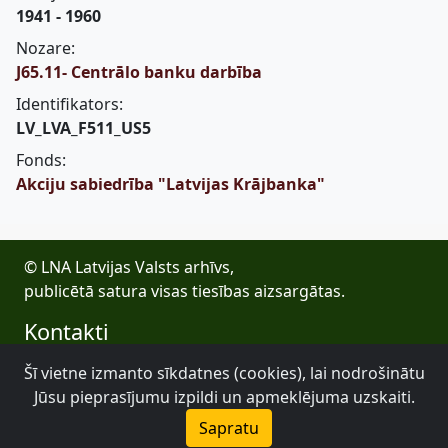
1941 - 1960
Nozare:
J65.11- Centrālo banku darbība
Identifikators:
LV_LVA_F511_US5
Fonds:
Akciju sabiedrība "Latvijas Krājbanka"
© LNA Latvijas Valsts arhīvs,
publicētā satura visas tiesības aizsargātas.
Kontakti
E-pasts: lva@arhivi.gov.lv
Šī vietne izmanto sīkdatnes (cookies), lai nodrošinātu
Tālrunis: +371 20027447
Jūsu pieprasījumu izpildi un apmeklējuma uzskaiti.
Bezdelīgu 1A, Rīga
Sapratu
Latvijas Valsts arhīvs