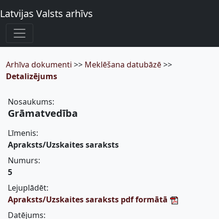
Latvijas Valsts arhīvs
Arhīva dokumenti
>>
Meklēšana datubāzē
>>
Detalizējums
Nosaukums:
Grāmatvedība
Līmenis:
Apraksts/Uzskaites saraksts
Numurs:
5
Lejuplādēt:
Apraksts/Uzskaites saraksts pdf formātā
Datējums: