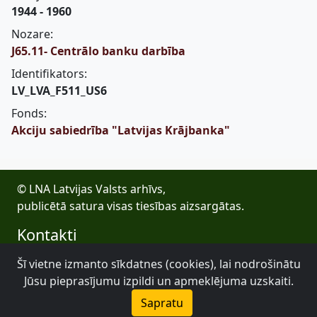
1944 - 1960
Nozare:
J65.11- Centrālo banku darbība
Identifikators:
LV_LVA_F511_US6
Fonds:
Akciju sabiedrība "Latvijas Krājbanka"
© LNA Latvijas Valsts arhīvs,
publicētā satura visas tiesības aizsargātas.
Kontakti
E-pasts: lva@arhivi.gov.lv
Šī vietne izmanto sīkdatnes (cookies), lai nodrošinātu
Tālrunis: +371 20027447
Jūsu pieprasījumu izpildi un apmeklējuma uzskaiti.
Bezdelīgu 1A, Rīga
Sapratu
Latvijas Valsts arhīvs