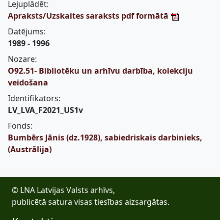
Lejuplādēt:
Apraksts/Uzskaites saraksts pdf formātā
Datējums:
1989 - 1996
Nozare:
O92.51- Bibliotēku un arhīvu darbība, kolekciju
veidošana
Identifikators:
LV_LVA_F2021_US1v
Fonds:
Bumbērs Jānis (dz.1928), sabiedriskais darbinieks,
(Austrālija)
© LNA Latvijas Valsts arhīvs,
publicētā satura visas tiesības aizsargātas.