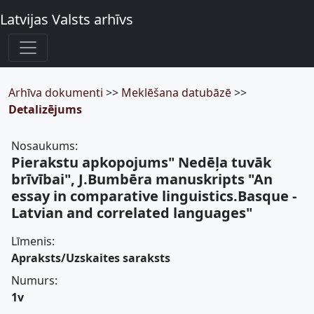
Latvijas Valsts arhīvs
Arhīva dokumenti
>>
Meklēšana datubāzē
>>
Detalizējums
Nosaukums:
Pierakstu apkopojums" Nedēļa tuvāk
brīvībai", J.Bumbēra manuskripts "An
essay in comparative linguistics.Basque -
Latvian and correlated languages"
Līmenis:
Apraksts/Uzskaites saraksts
Numurs:
1v