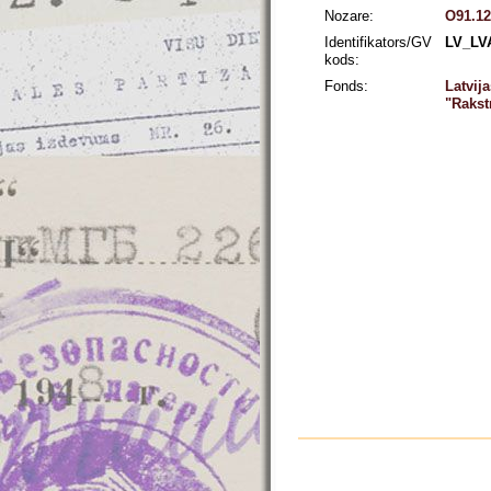
Nozare:
O91.12
Identifikators/GV
LV_LV
kods:
Fonds:
Latvij
"Rakst