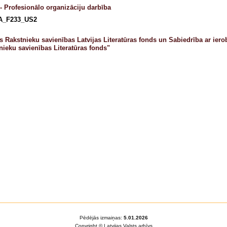
- Profesionālo organizāciju darbība
A_F233_US2
as Rakstnieku savienības Latvijas Literatūras fonds un Sabiedrība ar iero
nieku savienības Literatūras fonds"
Pēdējās izmaiņas:
5.01.2026
Copyright © Latvijas Valsts arhīvs