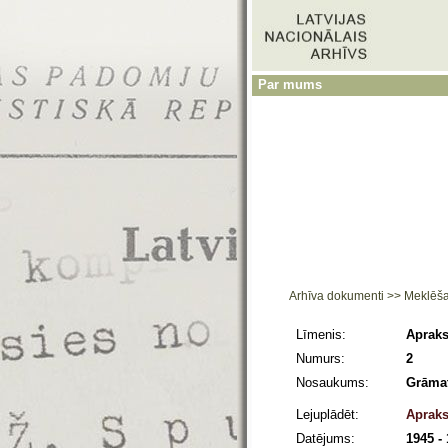
Par mums
Arhīva dokumenti
>>
Meklēš
Līmenis:
Apraks
Numurs:
2
Nosaukums:
Grāma
Lejuplādēt:
Apraks
Datējums:
1945 -