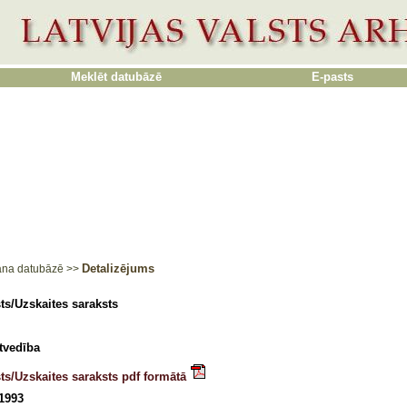
Meklēt datubāzē
E-pasts
Detalizējums
ana datubāzē
>>
ts/Uzskaites saraksts
tvedība
ts/Uzskaites saraksts pdf formātā
 1993