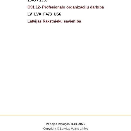
1945 - 1958
O91.12- Profesionālo organizāciju darbība
LV_LVA_F473_US6
Latvijas Rakstnieku savienība
Pēdējās izmaiņas:
5.01.2026
Copyright © Latvijas Valsts arhīvs