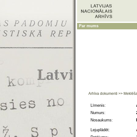
Par mums
Arhīva dokumenti
>>
Meklēš
Līmenis:
Numurs:
Nosaukums:
Lejuplādēt: