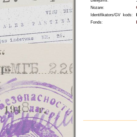
Datējums:
Nozare:
Identifikators/GV kods:
Fonds: