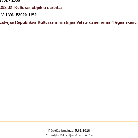
1992 - 1996
O92.32- Kultūras objektu darbība
LV_LVA_F2020_US2
Latvijas Republikas Kultūras ministrijas Valsts uzņēmums "Rīgas skaņu i
Pēdējās izmaiņas:
5.01.2026
Copyright © Latvijas Valsts arhīvs