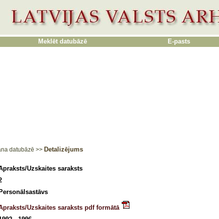
Meklēt datubāzē
E-pasts
Detalizējums
ana datubāzē
>>
Apraksts/Uzskaites saraksts
2
Personālsastāvs
Apraksts/Uzskaites saraksts pdf formātā