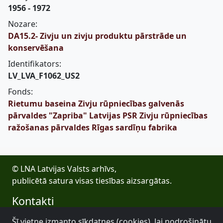
1956 - 1972
Nozare:
DA15.2- Zivju un zivju produktu pārstrāde un
konservēšana
Identifikators:
LV_LVA_F1062_US2
Fonds:
Rietumu baseina Zivju rūpniecības galvenās
pārvaldes "Zapriba" Latvijas PSR Zivju rūpniecības
ražošanas pārvaldes Rīgas sardīņu fabrika
© LNA Latvijas Valsts arhīvs,
publicētā satura visas tiesības aizsargātas.
Kontakti
E-pasts: lva@arhivi.gov.lv
Šī vietne izmanto sīkdatnes (cookies), lai nodrošinātu