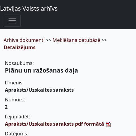
Latvijas Valsts arhīvs
Arhīva dokumenti
>>
Meklēšana datubāzē
>>
Detalizējums
Nosaukums:
Plānu un ražošanas daļa
Līmenis:
Apraksts/Uzskaites saraksts
Numurs:
2
Lejuplādēt:
Apraksts/Uzskaites saraksts pdf formātā
Datējums: