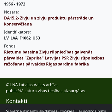
1956 - 1972
Nozare:
DA15.2- Zivju un zivju produktu pārstrāde un
konservēšana
Identifikators:
LV_LVA_F1062_US3
Fonds:
Rietumu baseina Zivju rūpniecības galvenās
pārvaldes "Zapriba" Latvijas PSR Zivju rūpniecības
ražošanas pārvaldes Rīgas sardīņu fabrika
© LNA Latvijas Valsts arhīvs,
publicētā satura visas tiesības aizsargātas.
Kontakti
E-pasts: lva@arhivi.gov.lv
Šī vietne izmanto sīkdatnes (cookies), lai nodrošinātu