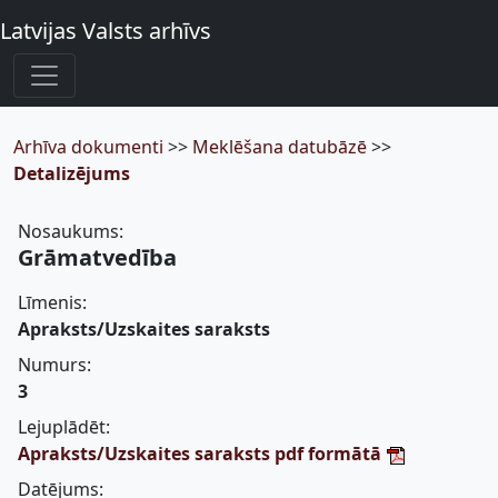
Latvijas Valsts arhīvs
Arhīva dokumenti
>>
Meklēšana datubāzē
>>
Detalizējums
Nosaukums:
Grāmatvedība
Līmenis:
Apraksts/Uzskaites saraksts
Numurs:
3
Lejuplādēt:
Apraksts/Uzskaites saraksts pdf formātā
Datējums: