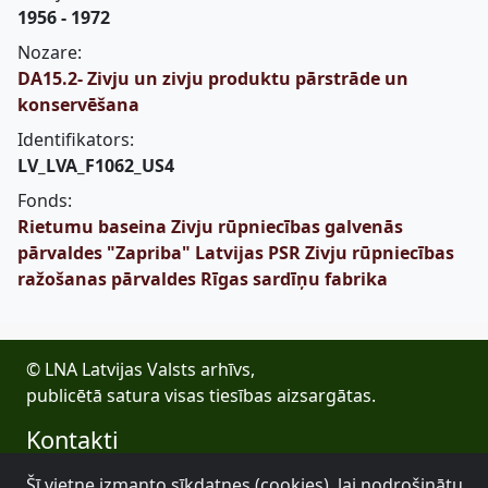
1956 - 1972
Nozare:
DA15.2- Zivju un zivju produktu pārstrāde un
konservēšana
Identifikators:
LV_LVA_F1062_US4
Fonds:
Rietumu baseina Zivju rūpniecības galvenās
pārvaldes "Zapriba" Latvijas PSR Zivju rūpniecības
ražošanas pārvaldes Rīgas sardīņu fabrika
© LNA Latvijas Valsts arhīvs,
publicētā satura visas tiesības aizsargātas.
Kontakti
E-pasts: lva@arhivi.gov.lv
Šī vietne izmanto sīkdatnes (cookies), lai nodrošinātu