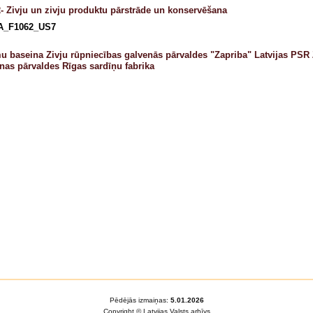
- Zivju un zivju produktu pārstrāde un konservēšana
A_F1062_US7
u baseina Zivju rūpniecības galvenās pārvaldes "Zapriba" Latvijas PSR 
nas pārvaldes Rīgas sardīņu fabrika
Pēdējās izmaiņas:
5.01.2026
Copyright © Latvijas Valsts arhīvs