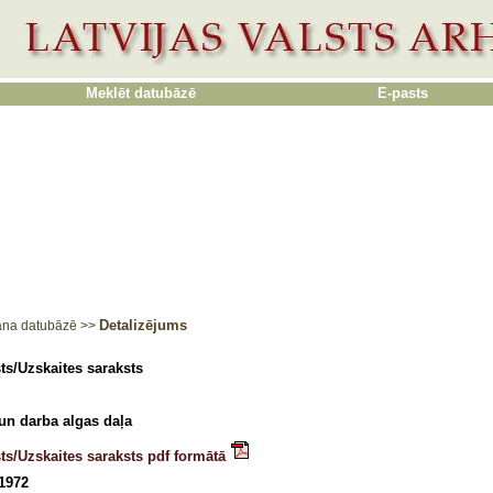
Meklēt datubāzē
E-pasts
Detalizējums
ana datubāzē
>>
ts/Uzskaites saraksts
un darba algas daļa
ts/Uzskaites saraksts pdf formātā
 1972