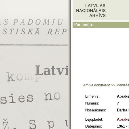
Par mums
Arhīva dokumenti
>>
Meklēš
Līmenis:
Apraks
Numurs:
7
Nosaukums:
Darba 
Lejuplādēt:
Apraks
Datējums:
1961 -