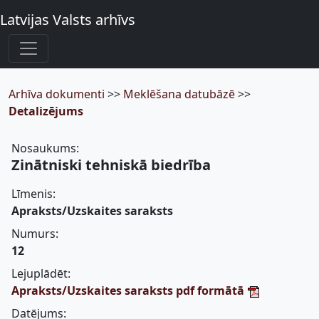
Latvijas Valsts arhīvs
Arhīva dokumenti
>>
Meklēšana datubāzē
>>
Detalizējums
Nosaukums:
Zinātniski tehniskā biedrība
Līmenis:
Apraksts/Uzskaites saraksts
Numurs:
12
Lejuplādēt:
Apraksts/Uzskaites saraksts pdf formātā
Datējums: