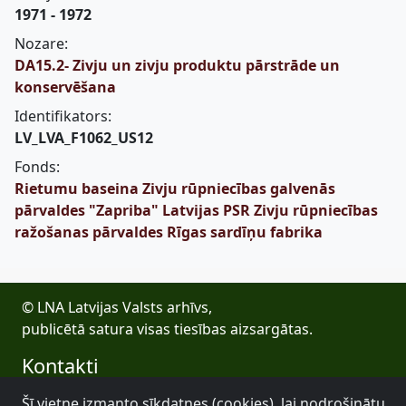
1971 - 1972
Nozare:
DA15.2- Zivju un zivju produktu pārstrāde un
konservēšana
Identifikators:
LV_LVA_F1062_US12
Fonds:
Rietumu baseina Zivju rūpniecības galvenās
pārvaldes "Zapriba" Latvijas PSR Zivju rūpniecības
ražošanas pārvaldes Rīgas sardīņu fabrika
© LNA Latvijas Valsts arhīvs,
publicētā satura visas tiesības aizsargātas.
Kontakti
E-pasts: lva@arhivi.gov.lv
Šī vietne izmanto sīkdatnes (cookies), lai nodrošinātu