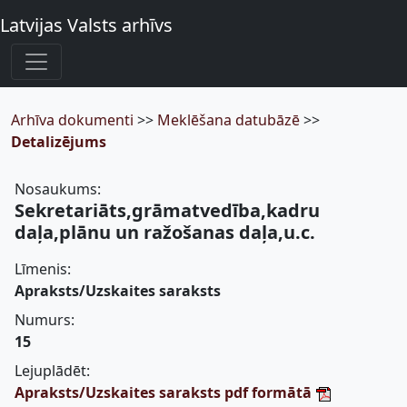
Latvijas Valsts arhīvs
Arhīva dokumenti
>>
Meklēšana datubāzē
>>
Detalizējums
Nosaukums:
Sekretariāts,grāmatvedība,kadru
daļa,plānu un ražošanas daļa,u.c.
Līmenis:
Apraksts/Uzskaites saraksts
Numurs:
15
Lejuplādēt:
Apraksts/Uzskaites saraksts pdf formātā