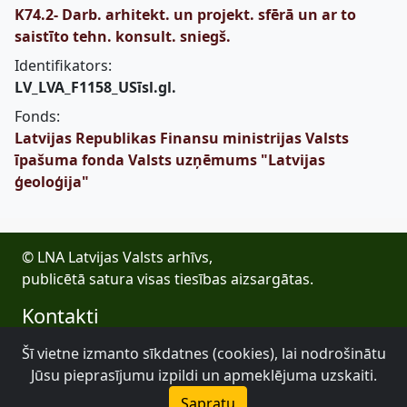
K74.2- Darb. arhitekt. un projekt. sfērā un ar to
saistīto tehn. konsult. sniegš.
Identifikators:
LV_LVA_F1158_USīsl.gl.
Fonds:
Latvijas Republikas Finansu ministrijas Valsts
īpašuma fonda Valsts uzņēmums "Latvijas
ģeoloģija"
© LNA Latvijas Valsts arhīvs,
publicētā satura visas tiesības aizsargātas.
Kontakti
E-pasts: lva@arhivi.gov.lv
Šī vietne izmanto sīkdatnes (cookies), lai nodrošinātu
Tālrunis: +371 20027447
Jūsu pieprasījumu izpildi un apmeklējuma uzskaiti.
Bezdelīgu 1A, Rīga
Sapratu