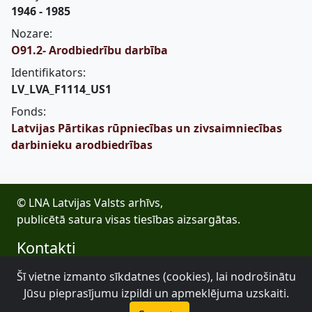
1946 - 1985
Nozare:
O91.2- Arodbiedrību darbība
Identifikators:
LV_LVA_F1114_US1
Fonds:
Latvijas Pārtikas rūpniecības un zivsaimniecības
darbinieku arodbiedrības
© LNA Latvijas Valsts arhīvs,
publicētā satura visas tiesības aizsargātas.
Kontakti
E-pasts: lva@arhivi.gov.lv
Šī vietne izmanto sīkdatnes (cookies), lai nodrošinātu
Tālrunis: +371 20027447
Jūsu pieprasījumu izpildi un apmeklējuma uzskaiti.
Bezdelīgu 1A, Rīga