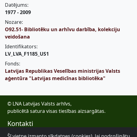
Datējums:
1977 - 2009
Nozare:
O92.51- Bibliotēku un arhīvu darbība, kolekciju
veidošana
Identifikators:
LV_LVA_F1185_US1
Fonds:
Latvijas Republikas Veselības ministrijas Valsts
aģentūra "Latvijas medicīnas bibliotēka"
© LNA Latvijas Valsts arhīvs,
publicētā satura visas tiesības aizsargātas.
Kontakti
E-pasts: lva@arhivi.gov.lv
Šī vietne izmanto sīkdatnes (cookies), lai nodrošinātu