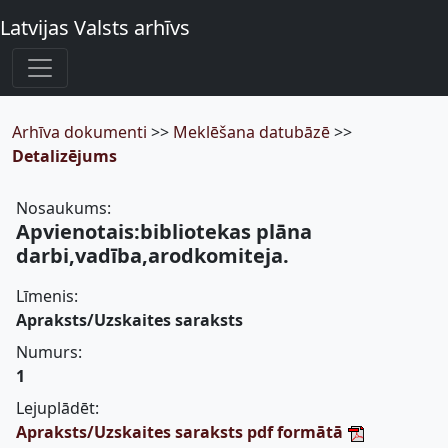
Latvijas Valsts arhīvs
Arhīva dokumenti
>>
Meklēšana datubāzē
>>
Detalizējums
Nosaukums:
Apvienotais:bibliotekas plāna
darbi,vadība,arodkomiteja.
Līmenis:
Apraksts/Uzskaites saraksts
Numurs:
1
Lejuplādēt:
Apraksts/Uzskaites saraksts pdf formātā