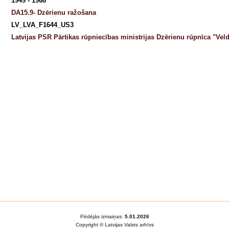
1949 - 1968
DA15.9- Dzērienu ražošana
LV_LVA_F1644_US3
Latvijas PSR Pārtikas rūpniecības ministrijas Dzērienu rūpnīca "Vel
Pēdējās izmaiņas:
5.01.2026
Copyright © Latvijas Valsts arhīvs