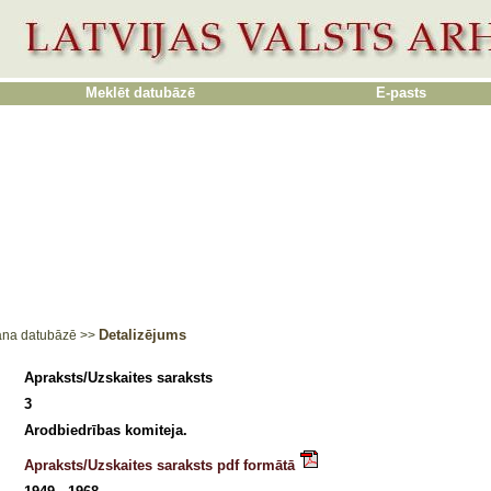
Meklēt datubāzē
E-pasts
Detalizējums
ana datubāzē
>>
Apraksts/Uzskaites saraksts
3
Arodbiedrības komiteja.
Apraksts/Uzskaites saraksts pdf formātā