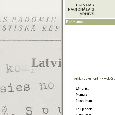
Par mums
Arhīva dokumenti
>>
Meklēš
Līmenis:
Numurs:
Nosaukums:
Lejuplādēt: