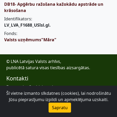
DB18- Apģērbu ražošana kažokādu apstrāde un
krāsošana
Identifikators:
LV_LVA_F1688_USīsl.gl.
Fonds:
Valsts uzņēmums"Māra"
© LNA Latvijas Valsts arhīvs,
publicētā satura visas tiesības aizsargātas.
Kontakti
E-pasts: lva@arhivi.gov.lv
Šī vietne izmanto sīkdatnes (cookies), lai nodrošinātu
Tālrunis: +371 20027447
Bezdelīgu 1A, Rīga
Jūsu pieprasījumu izpildi un apmeklējuma uzskaiti.
Latvijas Valsts arhīvs
Sapratu