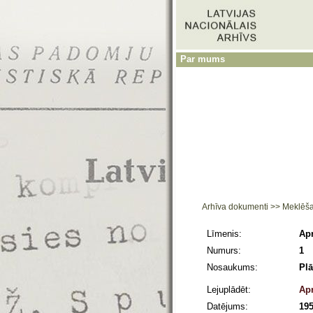
Par mums
Arhīva dokumenti
>>
Meklēš
Līmenis:
Apr
Numurs:
1
Nosaukums:
Plā
Lejuplādēt:
Apr
Datējums:
195