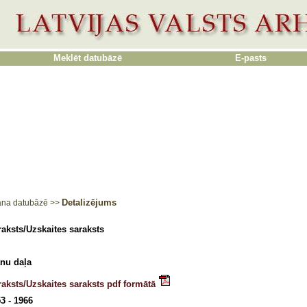
Meklēt datubāzē
E-pasts
Detalizējums
ana datubāzē
>>
aksts/Uzskaites saraksts
nu daļa
aksts/Uzskaites saraksts pdf formātā
3 - 1966