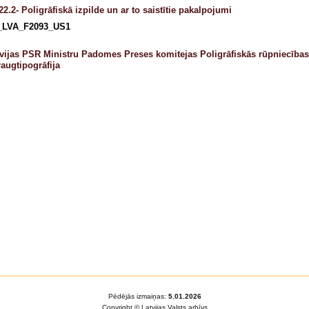
2.2- Poligrāfiskā izpilde un ar to saistītie pakalpojumi
_LVA_F2093_US1
vijas PSR Ministru Padomes Preses komitejas Poligrāfiskās rūpniecības
augtipogrāfija
Pēdējās izmaiņas:
5.01.2026
Copyright © Latvijas Valsts arhīvs