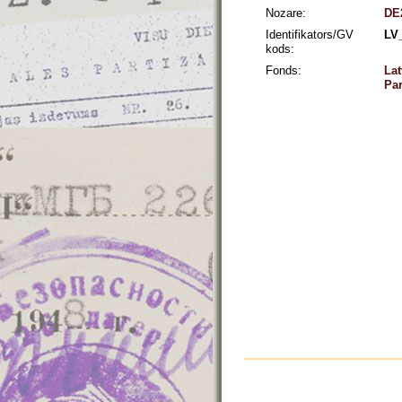
Nozare:
DE2
Identifikators/GV
LV
kods:
Fonds:
Lat
Par