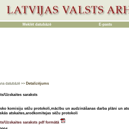
Meklēt datubāzē
E-pasts
Detalizējums
ana datubāzē
>>
ts/Uzskaites saraksts
sko komisiju sēžu protokoli,mācību un audzināšanas darba plāni un ats
tiskās atskaites,arodkomitejas sēžu protokoli
ts/Uzskaites saraksts pdf formātā