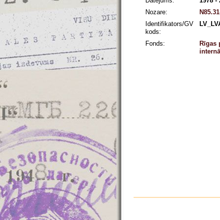
Datējums:
1978 -
Nozare:
N85.31
Identifikators/GV
LV_LV
kods:
Fonds:
Rīgas 
intern