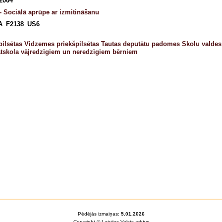
 2004
- Sociālā aprūpe ar izmitināšanu
A_F2138_US6
pilsētas Vidzemes priekšpilsētas Tautas deputātu padomes Skolu valde
ātskola vājredzīgiem un neredzīgiem bērniem
Pēdējās izmaiņas:
5.01.2026
Copyright © Latvijas Valsts arhīvs