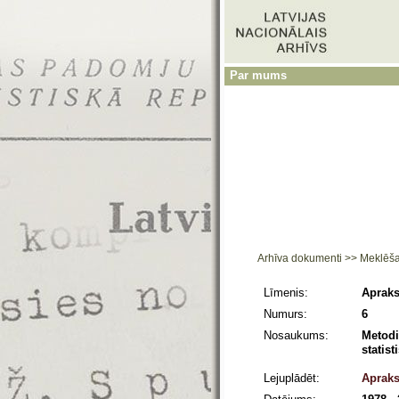
Par mums
Arhīva dokumenti
>>
Meklēš
Līmenis:
Apraks
Numurs:
6
Nosaukums:
Metodi
statis
Lejuplādēt:
Apraks