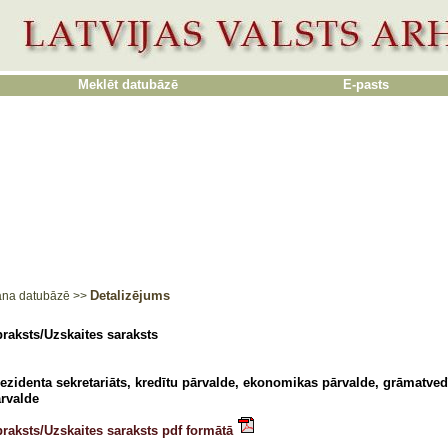
Meklēt datubāzē
E-pasts
Detalizējums
ana datubāzē
>>
raksts/Uzskaites saraksts
ezidenta sekretariāts, kredītu pārvalde, ekonomikas pārvalde, grāmatved
rvalde
raksts/Uzskaites saraksts pdf formātā