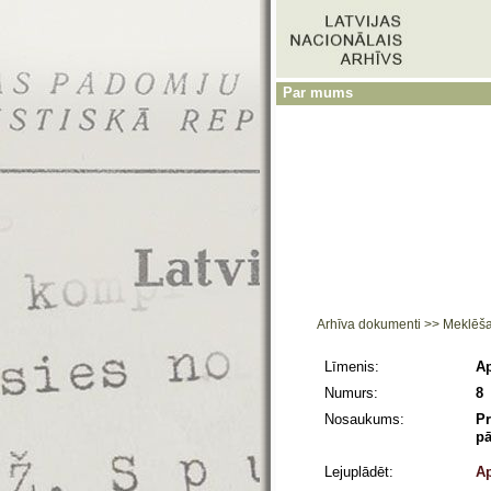
Par mums
Arhīva dokumenti
>>
Meklēš
Līmenis:
Ap
Numurs:
8
Nosaukums:
Pr
pā
Lejuplādēt:
Ap