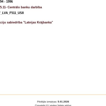
94 - 1996
5.11- Centrālo banku darbība
V_LVA_F511_US8
ciju sabiedrība "Latvijas Krājbanka"
Pēdējās izmaiņas:
5.01.2026
Copyright © Latvijas Valsts arhīvs