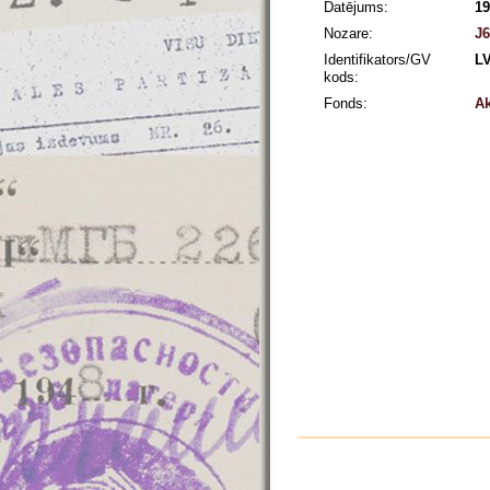
Datējums:
19
Nozare:
J6
Identifikators/GV
L
kods:
Fonds:
Ak