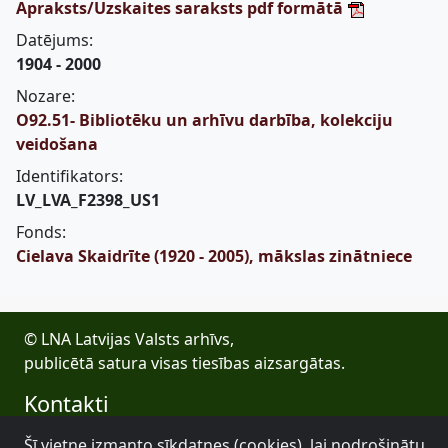
Apraksts/Uzskaites saraksts pdf formātā
Datējums:
1904 - 2000
Nozare:
O92.51- Bibliotēku un arhīvu darbība, kolekciju
veidošana
Identifikators:
LV_LVA_F2398_US1
Fonds:
Cielava Skaidrīte (1920 - 2005), mākslas zinātniece
© LNA Latvijas Valsts arhīvs,
publicētā satura visas tiesības aizsargātas.
Kontakti
E-pasts: lva@arhivi.gov.lv
Šī vietne izmanto sīkdatnes (cookies), lai nodrošinātu