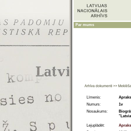
Par mums
Arhīva dokumenti
>>
Meklēš
Līmenis:
Apraks
Numurs:
1v
Nosaukums:
Biogrā
"Latvi
Lejuplādēt:
Apraks