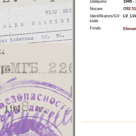
Datējums:
1949 -
Nozare:
O92.51
Identifikators/GV
LV_LV
kods:
Fonds:
Ekmani