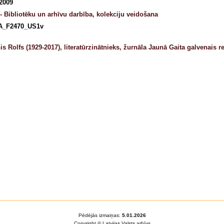
 2009
- Bibliotēku un arhīvu darbība, kolekciju veidošana
A_F2470_US1v
s Rolfs (1929-2017), literatūrzinātnieks, žurnāla Jaunā Gaita galvenais 
Pēdējās izmaiņas:
5.01.2026
Copyright © Latvijas Valsts arhīvs