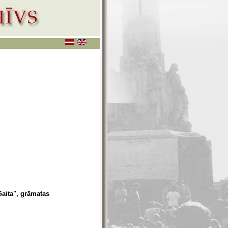
Gaita", grāmatas