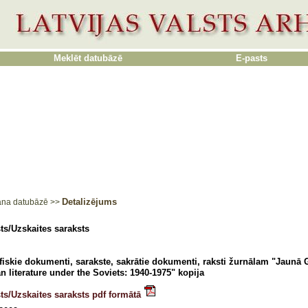
Meklēt datubāzē
E-pasts
Detalizējums
ana datubāzē
>>
ts/Uzskaites saraksts
fiskie dokumenti, sarakste, sakrātie dokumenti, raksti žurnālam "Jaunā 
an literature under the Soviets: 1940-1975" kopija
ts/Uzskaites saraksts pdf formātā