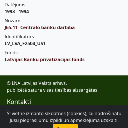
Datējums:
1993 - 1994
Nozare:
J65.11- Centrālo banku darbība
Identifikators:
LV_LVA_F2504_US1
Fonds:
Latvijas Banku privatizācijas fonds
© LNA Latvijas Valsts arhīvs,
publicētā satura visas tiesības aizsargātas.
Kontakti
E-pasts: lva@arhivi.gov.lv
Šī vietne izmanto sīkdatnes (cookies), lai nodrošinātu
Tālrunis: +371 20027447
Jūsu pieprasījumu izpildi un apmeklējuma uzskaiti.
Bezdelīgu 1A, Rīga