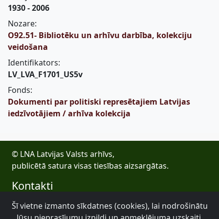
1930 - 2006
Nozare:
O92.51- Bibliotēku un arhīvu darbība, kolekciju
veidošana
Identifikators:
LV_LVA_F1701_US5v
Fonds:
Dokumenti par politiski represētajiem Latvijas
iedzīvotājiem / arhīva kolekcija
© LNA Latvijas Valsts arhīvs,
publicētā satura visas tiesības aizsargātas.
Kontakti
E-pasts: lva@arhivi.gov.lv
Šī vietne izmanto sīkdatnes (cookies), lai nodrošinātu
Tālrunis: +371 20027447
Jūsu pieprasījumu izpildi un apmeklējuma uzskaiti.