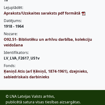
1v
Lejuplādēt:
Apraksts/Uzskaites saraksts pdf formātā
Datējums:
1918 - 1964
Nozare:
O92.51- Bibliotēku un arhīvu darbība, kolekciju
veidošana
Identifikators:
LV_LVA_F2617_US1v
Fonds:
Ķeniņš Atis (arī Ķēniņš, 1874-1961), dzejnieks,
sabiedriskais darbinieks
© LNA Latvijas Valsts arhīvs,
publicētā satura visas tiesības aizsargātas.