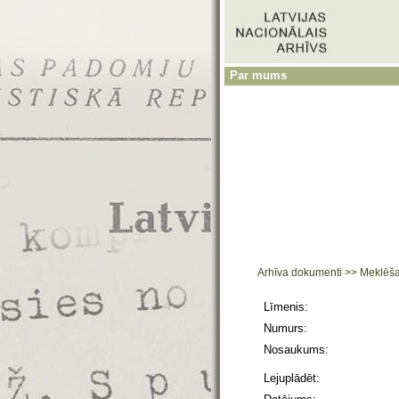
Par mums
Arhīva dokumenti
>>
Meklēš
Līmenis:
Numurs:
Nosaukums:
Lejuplādēt: