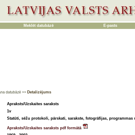
Meklēt datubāzē
E-pasts
Detalizējums
ana datubāzē
>>
Apraksts/Uzskaites saraksts
1v
Statūti, sēžu protokoli, pārskati, sarakste, fotogrāfijas, programmas 
Apraksts/Uzskaites saraksts pdf formātā