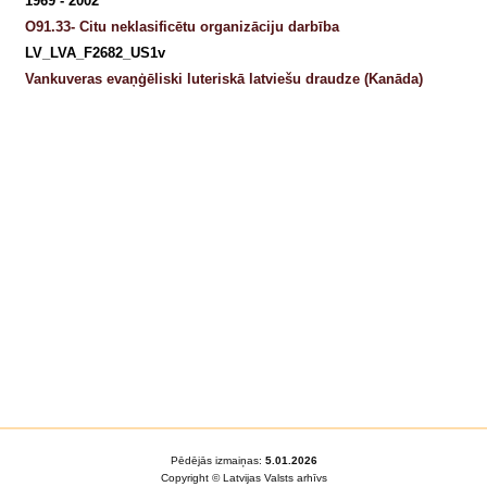
1969 - 2002
O91.33- Citu neklasificētu organizāciju darbība
LV_LVA_F2682_US1v
Vankuveras evaņģēliski luteriskā latviešu draudze (Kanāda)
Pēdējās izmaiņas:
5.01.2026
Copyright © Latvijas Valsts arhīvs