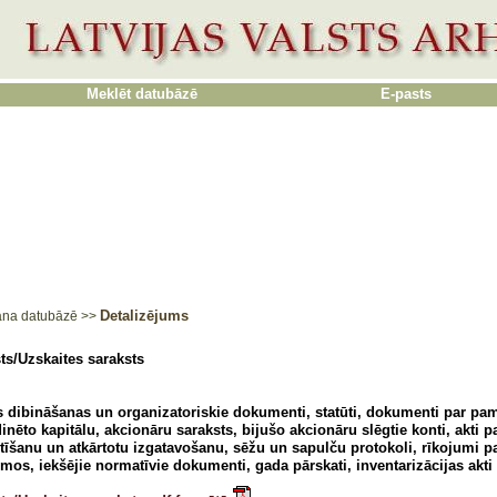
Meklēt datubāzē
E-pasts
Detalizējums
ana datubāzē
>>
ts/Uzskaites saraksts
 dibināšanas un organizatoriskie dokumenti, statūti, dokumenti par pam
inēto kapitālu, akcionāru saraksts, bijušo akcionāru slēgtie konti, akti p
tīšanu un atkārtotu izgatavošanu, sēžu un sapulču protokoli, rīkojumi 
umos, iekšējie normatīvie dokumenti, gada pārskati, inventarizācijas akti 