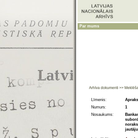
Par mums
Arhīva dokumenti
>>
Meklēš
Līmenis:
Apraks
Numurs:
1
Nosaukums:
Bankas
subord
noraks
jautāj