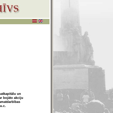
atkapitālu un
ar bojāto akciju
pamatdarbības
u.c.