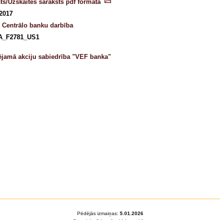
ts/Uzskaites saraksts pdf formātā
 2017
- Centrālo banku darbība
A_F2781_US1
ējamā akciju sabiedrība "VEF banka"
Pēdējās izmaiņas:
5.01.2026