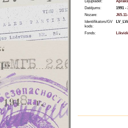
Lejuplādēt:
Apraks
Datējums:
1991 -
Nozare:
J65.11
Identifikators/GV
LV_LV
kods:
Fonds:
Likvid