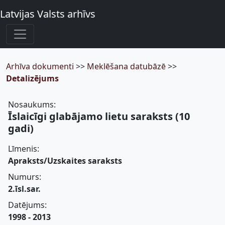
Latvijas Valsts arhīvs
Arhīva dokumenti
>>
Meklēšana datubāzē
>>
Detalizējums
Nosaukums:
Īslaicīgi glabājamo lietu saraksts (10
gadi)
Līmenis:
Apraksts/Uzskaites saraksts
Numurs:
2.īsl.sar.
Datējums:
1998 - 2013