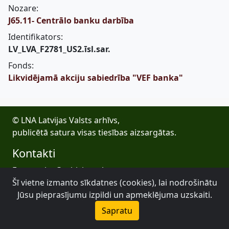
Nozare:
J65.11- Centrālo banku darbība
Identifikators:
LV_LVA_F2781_US2.īsl.sar.
Fonds:
Likvidējamā akciju sabiedrība "VEF banka"
© LNA Latvijas Valsts arhīvs,
publicētā satura visas tiesības aizsargātas.
Kontakti
E-pasts: lva@arhivi.gov.lv
Šī vietne izmanto sīkdatnes (cookies), lai nodrošinātu
Tālrunis: +371 20027447
Bezdelīgu 1A, Rīga
Jūsu pieprasījumu izpildi un apmeklējuma uzskaiti.
Latvijas Valsts arhīvs
Sapratu